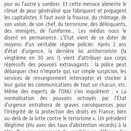
jour ou l'autre y sombrer. Et cette menace alimente le
climat de peur généralisé que fabriquent et propagent
les capitalistes. Il faut avoir la frousse, du chômage, de
son voisin, de son chef, du terro­risme, des délinquants,
des immigrés, de l'uni­forme... Les médias nous le
disent en permanence. L'État vient de se doter de
moyens d'un véritable régime policier. Après 2 ans
d'état d'urgence, la dernière loi antiterroriste (la
vingtième en 30 ans !) vient d'attribuer aux corps
répressifs des pouvoirs extravagants : la police peut
débarquer chez n'im­porte qui, sur simple suspicion, les
services de renseignement intercepter et stocker à
leur guise les com­munications de tout un chacun, etc.
Même des experts de l'ONU s'en inquiètent : « La
norma­lisation des pouvoirs octroyés par l'État
d'urgence entraînera de graves conséquences pour
l'intégrité de la protection des droits en France, bien
au-delà de la lutte contre le terrorisme ». Un président
illégi­time (élu avec des taux d'abstention records) à la