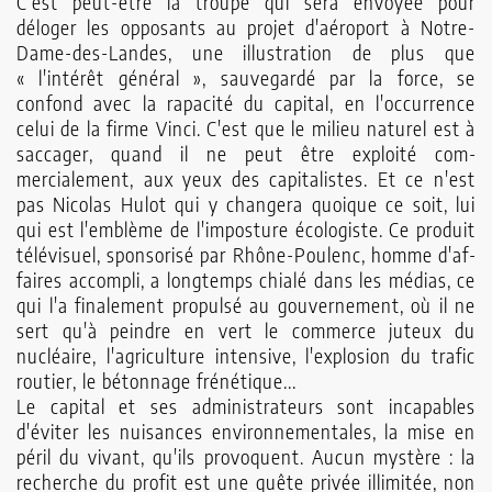
C'est peut-être la troupe qui sera envoyée pour
déloger les opposants au projet d'aéroport à Notre-
Dame-des-Landes, une illustration de plus que
« l'intérêt général », sauvegardé par la force, se
confond avec la rapacité du capital, en l'occurrence
celui de la firme Vinci. C'est que le milieu naturel est à
saccager, quand il ne peut être exploité com­
mercialement, aux yeux des capitalistes. Et ce n'est
pas Nicolas Hulot qui y changera quoique ce soit, lui
qui est l'emblème de l'imposture écologiste. Ce produit
télévisuel, sponsorisé par Rhône-Poulenc, homme d'af­
faires accompli, a longtemps chialé dans les médias, ce
qui l'a finalement propulsé au gouvernement, où il ne
sert qu'à peindre en vert le commerce juteux du
nucléaire, l'agriculture intensive, l'explosion du trafic
routier, le bétonnage frénétique...
Le capital et ses admi­nistrateurs sont incapables
d'éviter les nuisances environnemen­tales, la mise en
péril du vivant, qu'ils provoquent. Aucun mystère : la
recherche du profit est une quête privée illimitée, non