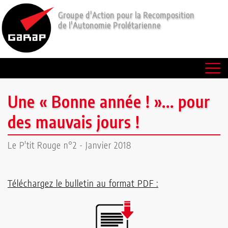
Groupe d'Action pour la Recomposition
de l'Autonomie Prolétarienne
Communiqués
Lectures
Le
Une « Bonne année ! »... pour
P'tit
des mauvais jours !
Rouge
Le P'tit Rouge n°2 - Janvier 2018
Qui
sommes-
Téléchargez le bulletin au format PDF :
nous
?