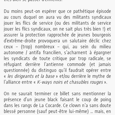
Du moins peut-on espérer que ce pathétique épisode
au cours duquel on aura vu des militants syndicaux
jouer les flics de service (ou des militants de service
jouer les flics syndicaux, on ne sait plus très bien !) et
assurer la protection rapprochée de jeunes bourgeois
d’extrême-droite provoquera un salutaire déclic chez
ceux – (trop) nombreux – qui, au sein du milieu
autonome / antifa francilien, s’acharnent à épargner
les syndicats de toute critique par trop radicale, se
réfugiant derrière l’antienne commode (et jamais
questionnée) du distinguo qu’il faudrait opérer entre
«
les dirigeants et la base
» et/ou derrière le mythe de
l’alliance entre «
K-ways noirs et chasubles rouges
».
On ne saurait terminer ce billet sans mentionner la
présence d’un jeune black faisant le coup de poing
dans les rangs de La Cocarde. Ce clown n’a sans doute
blessé personne (sauf peut-être lui-même) … mais, en