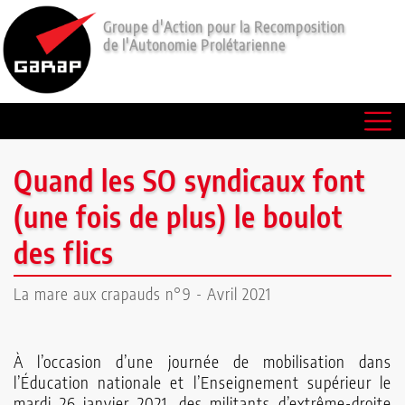
Groupe d'Action pour la Recomposition
de l'Autonomie Prolétarienne
Communiqués
Lectures
Le
Quand les SO syndicaux font
P'tit
(une fois de plus) le boulot
Rouge
des flics
Qui
La mare aux crapauds n°9 - Avril 2021
sommes-
nous
À l’occasion d’une journée de mobilisation dans
l’Éducation nationale et l’Enseignement supérieur le
?
mardi 26 janvier 2021, des militants d’extrême-droite