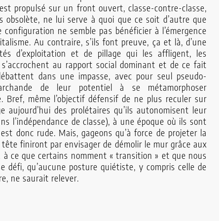
est propulsé sur un front ouvert, classe-contre-classe,
s obsolète, ne lui serve à quoi que ce soit d’autre que
te configuration ne semble pas bénéficier à l’émergence
lisme. Au contraire, s’ils font preuve, ça et là, d’une
és d’exploitation et de pillage qui les affligent, les
, s’accrochent au rapport social dominant et de ce fait
e débattent dans une impasse, avec pour seul pseudo-
marchande de leur potentiel à se métamorphoser
. Bref, même l’objectif défensif de ne plus reculer sur
e aujourd’hui des prolétaires qu’ils autonomisent leur
ans l’indépendance de classe), à une époque où ils sont
n est donc rude. Mais, gageons qu’à force de projeter la
 tête finiront par envisager de démolir le mur grâce aux
à ce que certains nomment « transition » et que nous
défi, qu’aucune posture quiétiste, y compris celle de
e, ne saurait relever.