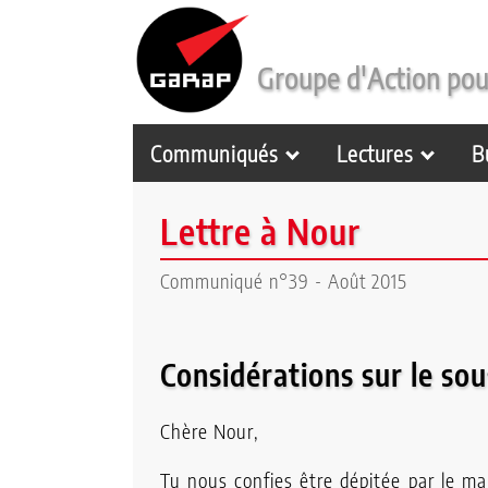
Communiqués
Groupe d'Action pou
Lectures
Communiqués
Lectures
B
Le
Lettre à Nour
P'tit
Rouge
Communiqué n°39 - Août 2015
Qui
Considérations sur le so
sommes-
nous
Chère Nour,
?
Tu nous confies être dépitée par le m