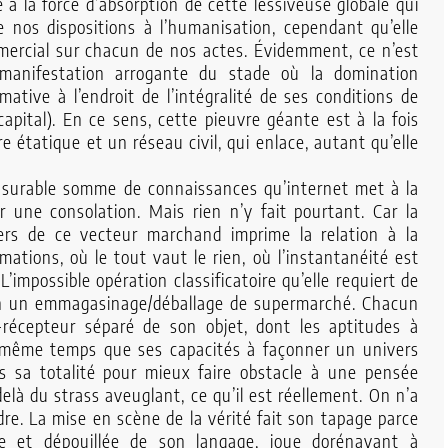
 à la force d’absorption de cette lessiveuse globale qui
de nos dispositions à l’humanisation, cependant qu’elle
mmercial sur chacun de nos actes. Évidemment, ce n’est
e manifestation arrogante du stade où la domination
mative à l’endroit de l’intégralité de ses conditions de
apital). En ce sens, cette pieuvre géante est à la fois
étatique et un réseau civil, qui enlace, autant qu’elle
nsurable somme de connaissances qu’internet met à la
 une consolation. Mais rien n’y fait pourtant. Car la
ers de ce vecteur marchand imprime la relation à la
mations, où le tout vaut le rien, où l’instantanéité est
L’impossible opération classificatoire qu’elle requiert de
 en un emmagasinage/déballage de supermarché. Chacun
-récepteur séparé de son objet, dont les aptitudes à
 même temps que ses capacités à façonner un univers
s sa totalité pour mieux faire obstacle à une pensée
elà du strass aveuglant, ce qu’il est réellement. On n’a
re. La mise en scène de la vérité fait son tapage parce
ée et dépouillée de son langage, joue dorénavant à