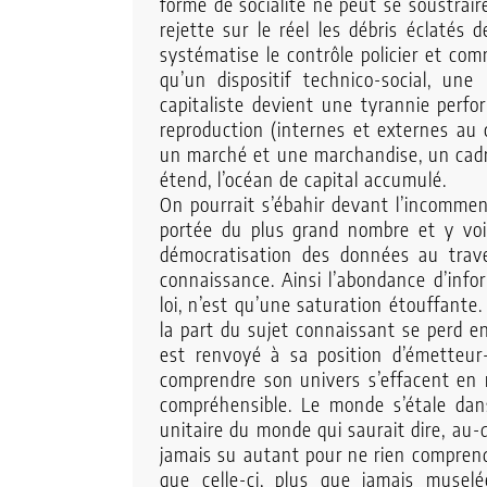
forme de socialité ne peut se soustraire
rejette sur le réel les débris éclatés 
systématise le contrôle policier et co
qu’un dispositif technico-social, un
capitaliste devient une tyrannie perfor
reproduction (internes et externes au c
un marché et une marchandise, un cadre 
étend, l’océan de capital accumulé.
On pourrait s’ébahir devant l’incomme
portée du plus grand nombre et y voir
démocratisation des données au trav
connaissance. Ainsi l’abondance d’infor
loi, n’est qu’une saturation étouffante. 
la part du sujet connaissant se perd
est renvoyé à sa position d’émetteur
comprendre son univers s’effacent en
compréhensible. Le monde s’étale dan
unitaire du monde qui saurait dire, au-d
jamais su autant pour ne rien comprend
que celle-ci, plus que jamais musel