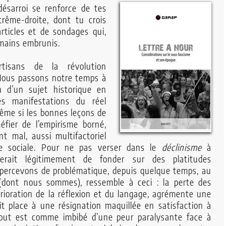
désarroi se renforce de tes
trême-droite, dont tu crois
rticles et de sondages qui,
emains embrunis.
isans de la révolution
 Nous passons notre temps à
n d’un sujet historique en
es manifestations du réel
même si les bonnes leçons de
fier de l’empirisme borné,
t mal, aussi multifactoriel
se sociale. Pour ne pas verser dans le
déclinisme
à
herait légitimement de fonder sur des platitudes
 percevons de problématique, depuis quelque temps, au
 (dont nous sommes), ressemble à ceci : la perte des
érioration de la réflexion et du langage, agrémente une
ait place à une résignation maquillée en satisfaction à
tout est comme imbibé d’une peur paralysante face à