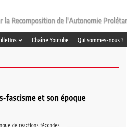
r la Recomposition de l'Autonomie Proléta
ulletins
Chaîne Youtube
Qui sommes-nous ?
us-fascisme et son époque
anque de réactions fécondes