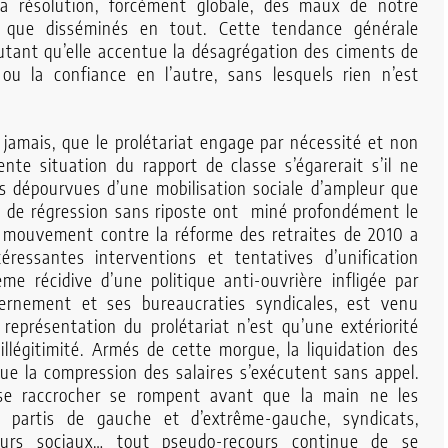
 la résolution, forcément globale, des maux de notre
s que disséminés en tout. Cette tendance générale
autant qu’elle accentue la désagrégation des ciments de
re ou la confiance en l’autre, sans lesquels rien n’est
 jamais, que le prolétariat engage par nécessité et non
nte situation du rapport de classe s’égarerait s’il ne
s dépourvues d’une mobilisation sociale d’ampleur que
s de régression sans riposte ont miné profondément le
 mouvement contre la réforme des retraites de 2010 a
ressantes interventions et tentatives d’unification
ième récidive d’une politique anti-ouvrière infligée par
rnement et ses bureaucraties syndicales, est venu
 représentation du prolétariat n’est qu’une extériorité
légitimité. Armés de cette morgue, la liquidation des
que la compression des salaires s’exécutent sans appel.
 se raccrocher se rompent avant que la main ne les
 : partis de gauche et d’extrême-gauche, syndicats,
seurs sociaux… tout pseudo-recours continue de se