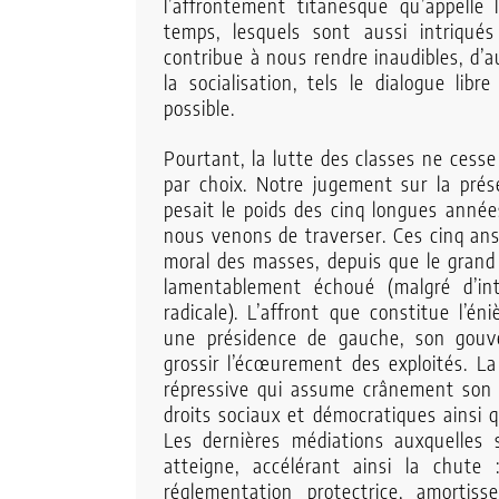
l’affrontement titanesque qu’appelle
temps, lesquels sont aussi intriqué
contribue à nous rendre inaudibles, d’
la socialisation, tels le dialogue lib
possible.
Pourtant, la lutte des classes ne cesse
par choix. Notre jugement sur la prése
pesait le poids des cinq longues année
nous venons de traverser. Ces cinq an
moral des masses, depuis que le grand
lamentablement échoué (malgré d’inté
radicale). L’affront que constitue l’én
une présidence de gauche, son gouve
grossir l’écœurement des exploités. La
répressive qui assume crânement son il
droits sociaux et démocratiques ainsi 
Les dernières médiations auxquelles
atteigne, accélérant ainsi la chute
réglementation protectrice, amortis