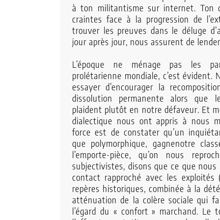
à ton militantisme sur internet. Ton 
Chaîne
craintes face à la progression de l’ex
trouver les preuves dans le déluge d’a
Youtube
jour après jour, nous assurent de lend
Autres
L’époque ne ménage pas les part
prolétarienne mondiale, c’est évident.
publications
essayer d’encourager la recompositio
dissolution permanente alors que l
plaident plutôt en notre défaveur. Et 
Contact
dialectique nous ont appris à nous mé
force est de constater qu’un inquiétan
que polymorphique, gagnenotre clas
l’emporte-pièce, qu’on nous reproc
subjectivistes, disons que ce que nous
contact rapproché avec les exploités
repères historiques, combinée à la dét
atténuation de la colère sociale qui f
l’égard du « confort » marchand. Le 