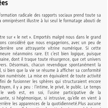
ées
ormation radicale des rapports sociaux prend toute sa
 omniprésent illustre à lui seul le formatage abouti de
tre sur « le net ». Emportés malgré nous dans le grand
vons considéré que nous engagerions, avec un peu de
derrière une attrayante vitrine numérique. Si cette
emeure néanmoins rare. Et c’est bien logique, puisque
umaine, dont il traque toute résurgence, que cet univers
vers. Désormais, chacun revendique spontanément la
 si bien que la vie se résume à afficher sa conformité
xion numérisée. La mise en équivalent de toute activité
fini de fusionner les sphères qui structuraient encore
itoyen, il y a peu : l’intime, le privé, le public. Le temps
e web est, en soi, l’usine participative de la
ante, si hégémonique, si intrusive, qu’elle en vient à
errière les apparences de la quotidienneté.Plus aucune