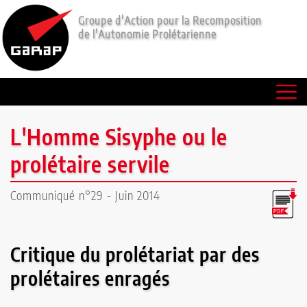
Groupe d'Action pour la Recomposition
de l'Autonomie Prolétarienne
Communiqués
Lectures
Le
L'Homme Sisyphe ou le
P'tit
prolétaire servile
Rouge
Communiqué n°29 - Juin 2014
Qui
sommes-
Critique du prolétariat par des
nous
prolétaires enragés
?